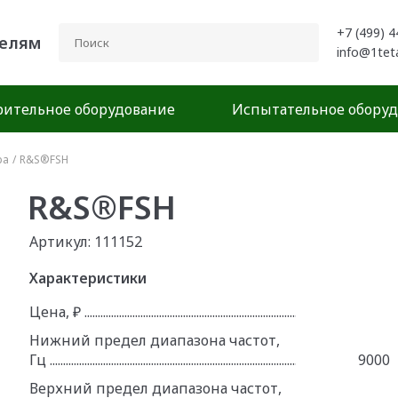
+7 (499) 4
телям
info@1tet
ительное оборудование
Испытательное обору
ра
/
R&S®FSH
R&S®FSH
Артикул: 111152
Характеристики
Цена, ₽
Нижний предел диапазона частот,
Гц
9000
Верхний предел диапазона частот,