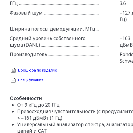
ГГц
3.6
Фазовый шум
–127 
Гц)
Ширина полосы демодуляции, МГц
Средний уровень собственного
–163
шума (DANL)
дБмВ
Производитель
Rohde
Schw
Брошюра по изделию
Спецификация
Особенности
От 9 кГц до 20 ГГц
Превосходная чувствительность (с предусилит
< –161 дБмВт (1 Гц)
Универсальный анализатор спектра, анализато
цепей и CAT