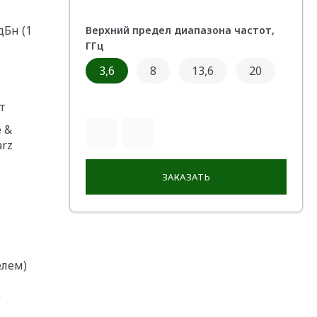
дБн (1
Верхний предел диапазона частот,
ГГц
3,6
8
13,6
20
т
 &
arz
ЗАКАЗАТЬ
елем)
р